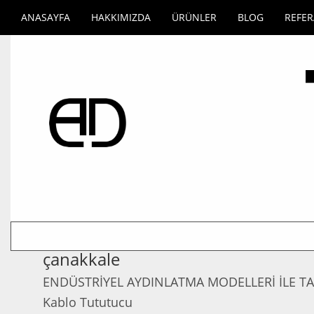
ANASAYFA
HAKKIMIZDA
ÜRÜNLER
BLOG
REFE
çanakkale
ENDÜSTRİYEL AYDINLATMA MODELLERİ İLE T
Kablo Tututucu