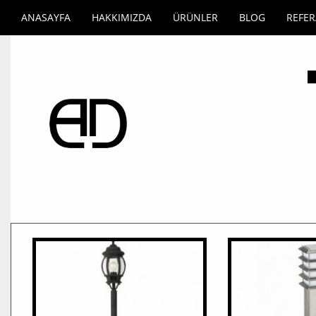
ANASAYFA
HAKKIMIZDA
ÜRÜNLER
BLOG
REFE