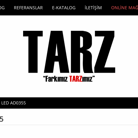
OG
REFERANSLAR
E-KATALOG
İLETİŞİM
ONLİNE MA
ü LED AD0355
5