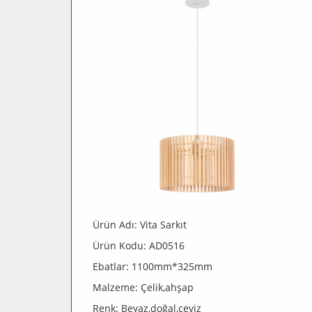
Ürün Adı: Vita Sarkıt
Ürün Kodu: AD0516
Ebatlar: 1100mm*325mm
Malzeme: Çelik,ahşap
Renk: Beyaz,doğal,ceviz