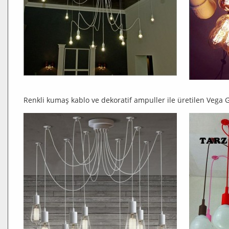
Renkli kumaş kablo ve dekoratif ampuller ile üretilen Vega 