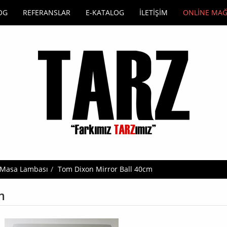
OG
REFERANSLAR
E-KATALOG
İLETİŞİM
ONLİNE MA
 Masa Lambası
Tom Dixon Mirror Ball 40cm
m