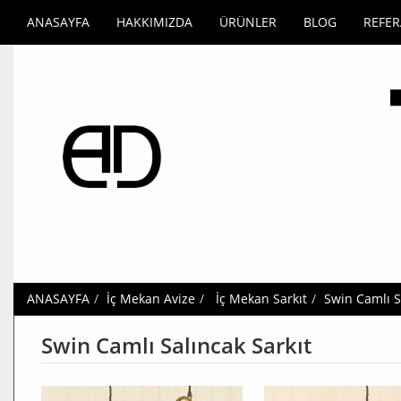
ANASAYFA
HAKKIMIZDA
ÜRÜNLER
BLOG
REFE
ANASAYFA
İç Mekan Avize
İç Mekan Sarkıt
Swin Camlı S
Swin Camlı Salıncak Sarkıt