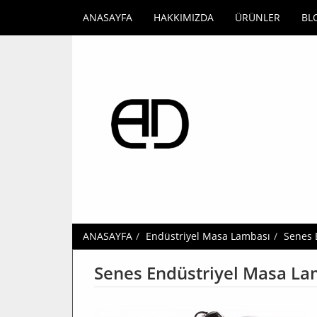
ANASAYFA
HAKKIMIZDA
ÜRÜNLER
BL
ANASAYFA
Endüstriyel Masa Lambası
Senes 
Senes Endüstriyel Masa La