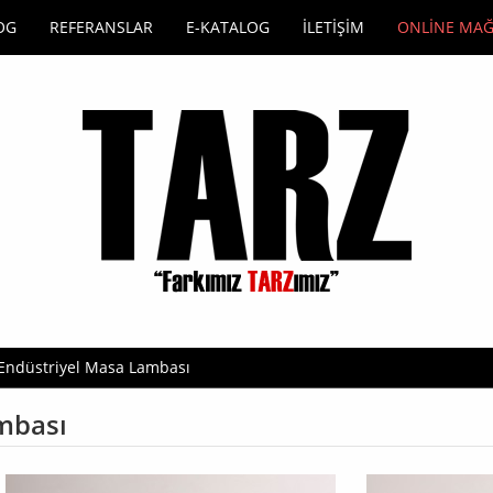
OG
REFERANSLAR
E-KATALOG
İLETİŞİM
ONLİNE MA
Endüstriyel Masa Lambası
mbası