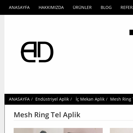
ANASAYFA
HAKKIMIZDA
ÜRÜNLER
BLOG
REFE
ANASAYFA
Endüstriyel Aplik
İç Mekan Aplik
Mesh Ring T
Mesh Ring Tel Aplik