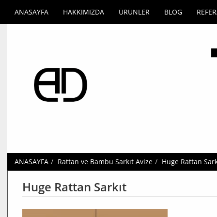
ANASAYFA
HAKKIMIZDA
ÜRÜNLER
BLOG
REFE
ANASAYFA
Rattan ve Bambu Sarkıt Avize
Huge Rattan Sark
Huge Rattan Sarkıt