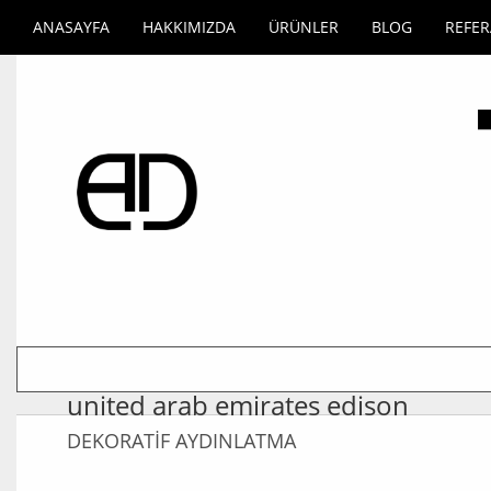
ANASAYFA
HAKKIMIZDA
ÜRÜNLER
BLOG
REFE
united arab emirates edison
DEKORATİF AYDINLATMA