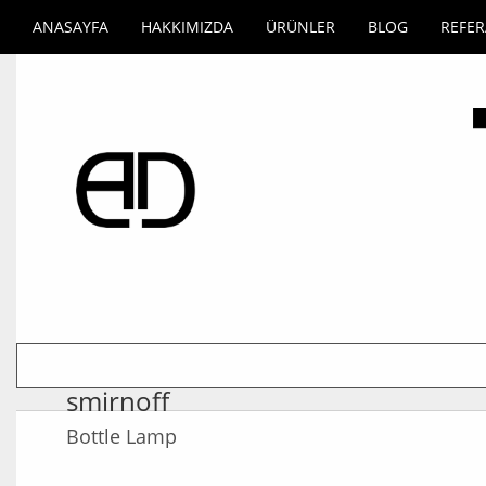
ANASAYFA
HAKKIMIZDA
ÜRÜNLER
BLOG
REFE
smirnoff
Bottle Lamp