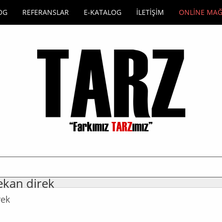
OG
REFERANSLAR
E-KATALOG
İLETİŞİM
ONLİNE MA
ekan direk
rek