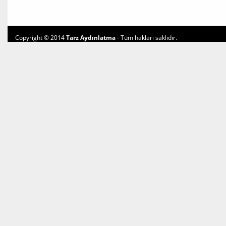
Copyright © 2014
Tarz Aydınlatma
- Tüm hakları saklıdır.