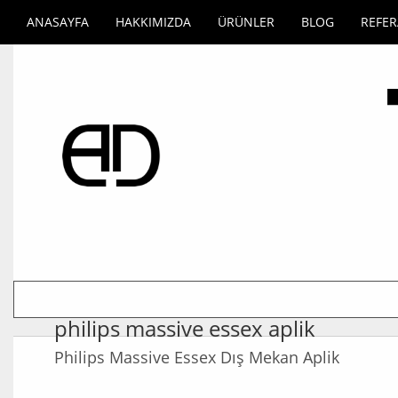
ANASAYFA
HAKKIMIZDA
ÜRÜNLER
BLOG
REFE
philips massive essex aplik
Philips Massive Essex Dış Mekan Aplik