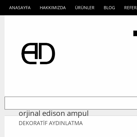
ANASAYFA
HAKKIMIZDA
ÜRÜNLER
BLOG
REFE
orjinal edison ampul
DEKORATİF AYDINLATMA