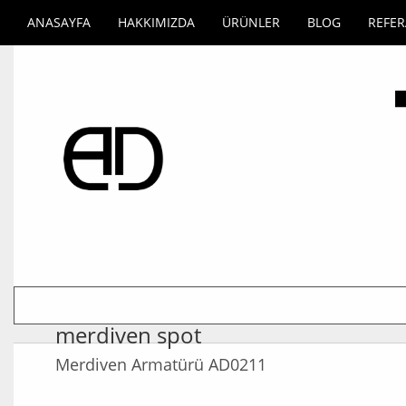
ANASAYFA
HAKKIMIZDA
ÜRÜNLER
BLOG
REFE
merdiven spot
Merdiven Armatürü AD0211