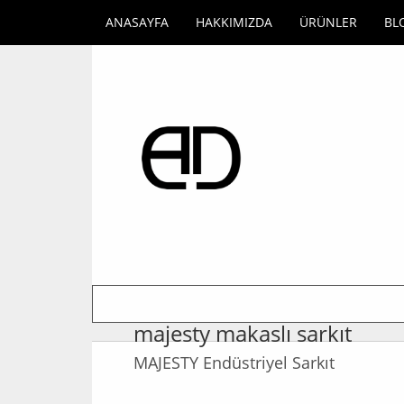
ANASAYFA
HAKKIMIZDA
ÜRÜNLER
BL
majesty makaslı sarkıt
MAJESTY Endüstriyel Sarkıt