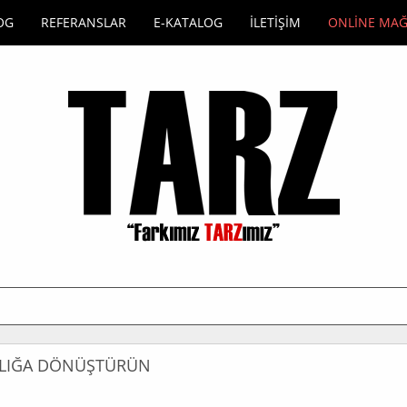
OG
REFERANSLAR
E-KATALOG
İLETİŞİM
ONLİNE MA
IKLIĞA DÖNÜŞTÜRÜN