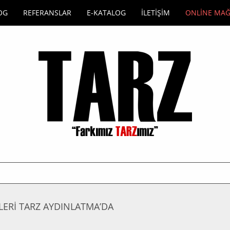
OG
REFERANSLAR
E-KATALOG
İLETİŞİM
ONLİNE MA
ERİ TARZ AYDINLATMA’DA