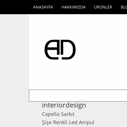
ANASAYFA
HAKKIMIZDA
ÜRÜNLER
BL
interiordesign
Capella Sarkıt
Şişe Renkli Led Ampul