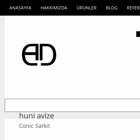
ANASAYFA
HAKKIMIZDA
ÜRÜNLER
BLOG
REFE
huni avize
Conic Sarkıt