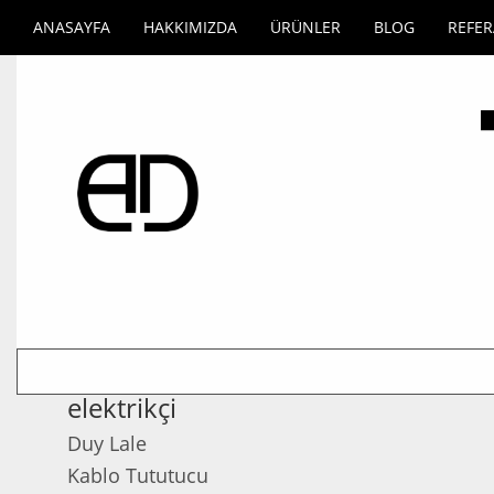
ANASAYFA
HAKKIMIZDA
ÜRÜNLER
BLOG
REFE
elektrikçi
Duy Lale
Kablo Tututucu