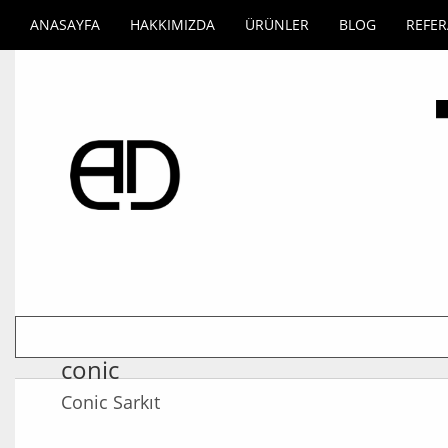
ANASAYFA
HAKKIMIZDA
ÜRÜNLER
BLOG
REFE
conic
Conic Sarkıt