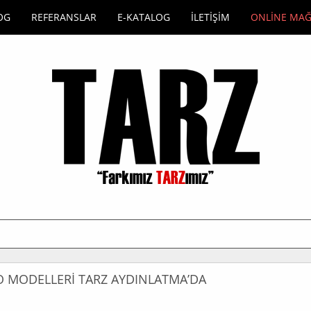
OG
REFERANSLAR
E-KATALOG
İLETİŞİM
ONLİNE MA
O MODELLERİ TARZ AYDINLATMA’DA