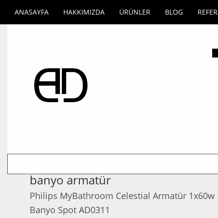
ANASAYFA
HAKKIMIZDA
ÜRÜNLER
BLOG
REFE
banyo armatür
Philips MyBathroom Celestial Armatür 1x60w
Banyo Spot AD0311