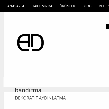
ANASAYFA
HAKKIMIZDA
ÜRÜNLER
BLOG
REFE
bandırma
DEKORATİF AYDINLATMA