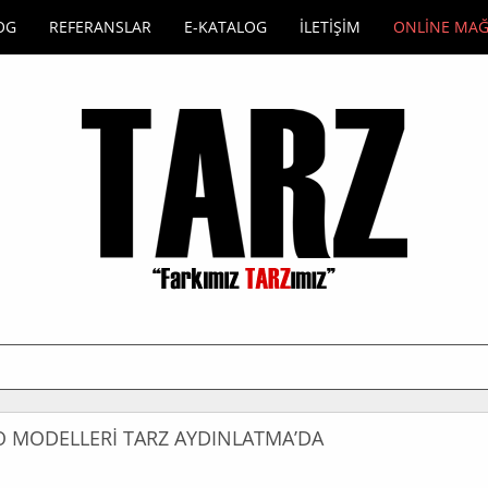
OG
REFERANSLAR
E-KATALOG
İLETİŞİM
ONLİNE MA
O MODELLERİ TARZ AYDINLATMA’DA