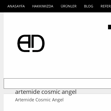
ANASAYFA
HAKKIMIZDA
ÜRÜNLER
BLOG
REFE
artemide cosmic angel
Artemide Cosmic Angel