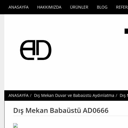
ANASAYFA
HAKKIMIZDA
ÜRÜNLER
BLOG
REFE
ANASAYFA
Dış Mekan Duvar ve Babaüstü Aydınlatma
Dış
Dış Mekan Babaüstü AD0666