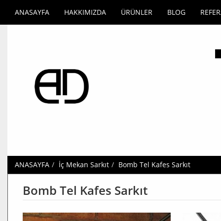
ANASAYFA
HAKKIMIZDA
ÜRÜNLER
BLOG
REFE
ANASAYFA
İç Mekan Sarkıt
Bomb Tel Kafes Sarkıt
Bomb Tel Kafes Sarkıt