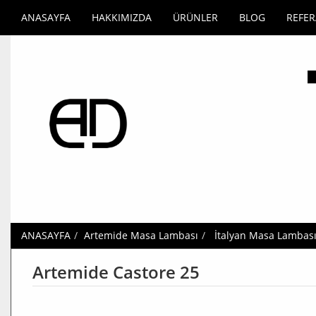
ANASAYFA
HAKKIMIZDA
ÜRÜNLER
BLOG
REFE
ANASAYFA
Artemide Masa Lambası
İtalyan Masa Lambas
Artemide Castore 25