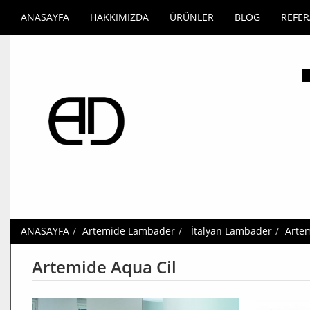
ANASAYFA
HAKKIMIZDA
ÜRÜNLER
BLOG
REFE
ANASAYFA
Artemide Lambader
İtalyan Lambader
Artem
Artemide Aqua Cil